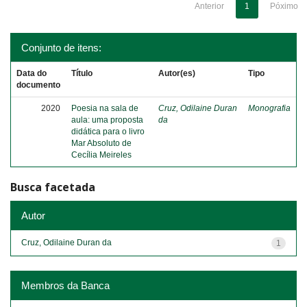
Anterior
1
Póximo
Conjunto de itens:
Data do
Título
Autor(es)
Tipo
documento
2020
Poesia na sala de
Cruz, Odilaine Duran
Monografia
aula: uma proposta
da
didática para o livro
Mar Absoluto de
Cecília Meireles
Busca facetada
Autor
Cruz, Odilaine Duran da
1
Membros da Banca