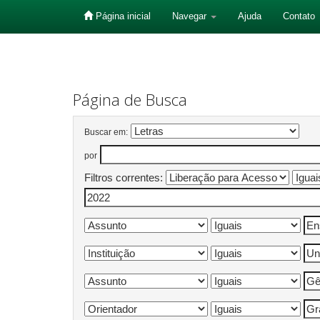
Página inicial
Navegar
Ajuda
Contato
Skip
navigation
Página de Busca
Buscar em:
por
Filtros correntes: