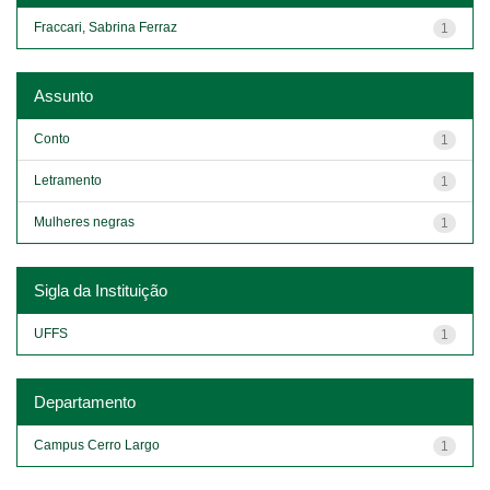
Fraccari, Sabrina Ferraz
1
Assunto
Conto
1
Letramento
1
Mulheres negras
1
Sigla da Instituição
UFFS
1
Departamento
Campus Cerro Largo
1