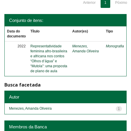
Anterior
1
Póximo
Conjunto de itens:
Data do
Título
Autor(es)
Tipo
documento
2022
Representatividade
Menezes,
Monografia
feminina afro-brasileira
Amanda Oliveira
e africana nos contos
“Olhos d’água” e
“Mutola”: uma proposta
de plano de aula
Busca facetada
Autor
Menezes, Amanda Oliveira
1
Membros da Banca