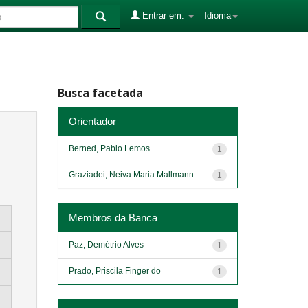
Entrar em:
Idioma
Busca facetada
Orientador
Berned, Pablo Lemos
1
Graziadei, Neiva Maria Mallmann
1
Membros da Banca
Paz, Demétrio Alves
1
Prado, Priscila Finger do
1