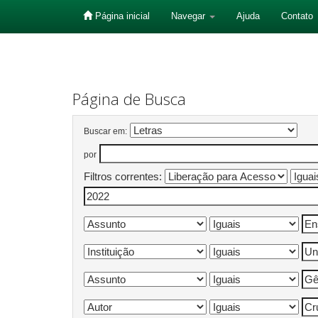
Página inicial
Navegar
Ajuda
Contato
Skip
navigation
Página de Busca
Buscar em:
por
Filtros correntes: