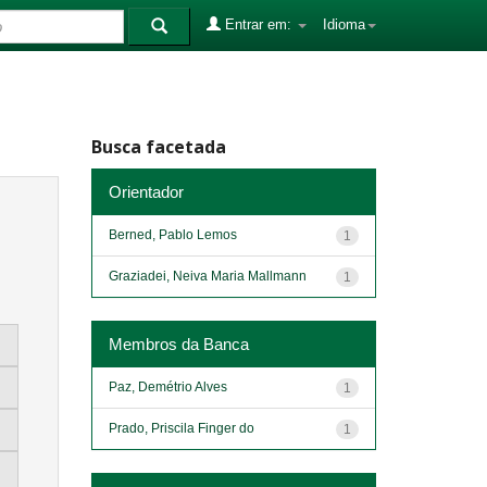
Entrar em:
Idioma
Busca facetada
Orientador
Berned, Pablo Lemos
1
Graziadei, Neiva Maria Mallmann
1
Membros da Banca
Paz, Demétrio Alves
1
Prado, Priscila Finger do
1