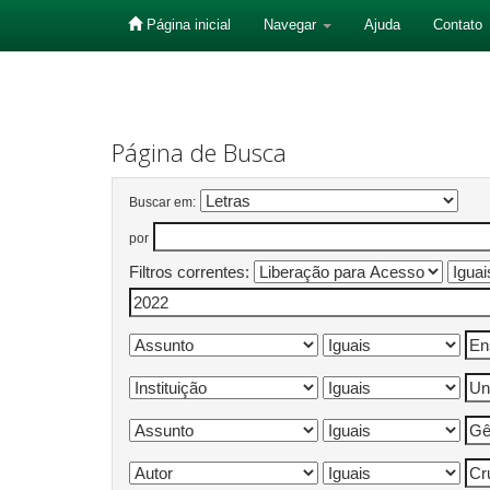
Página inicial
Navegar
Ajuda
Contato
Skip
navigation
Página de Busca
Buscar em:
por
Filtros correntes: