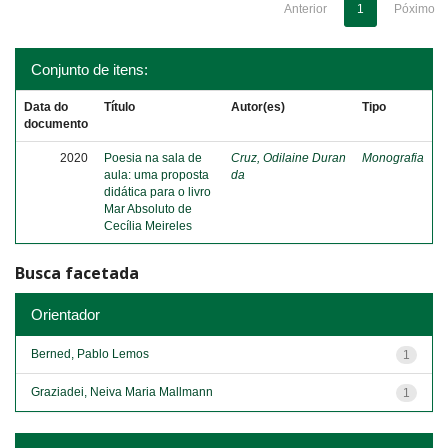
Anterior
1
Póximo
Conjunto de itens:
Data do
Título
Autor(es)
Tipo
documento
2020
Poesia na sala de
Cruz, Odilaine Duran
Monografia
aula: uma proposta
da
didática para o livro
Mar Absoluto de
Cecília Meireles
Busca facetada
Orientador
Berned, Pablo Lemos
1
Graziadei, Neiva Maria Mallmann
1