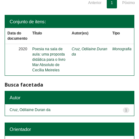
Anterior
1
Póximo
Conjunto de itens:
Data do
Título
Autor(es)
Tipo
documento
2020
Poesia na sala de
Cruz, Odilaine Duran
Monografia
aula: uma proposta
da
didática para o livro
Mar Absoluto de
Cecília Meireles
Busca facetada
Autor
Cruz, Odilaine Duran da
1
Orientador