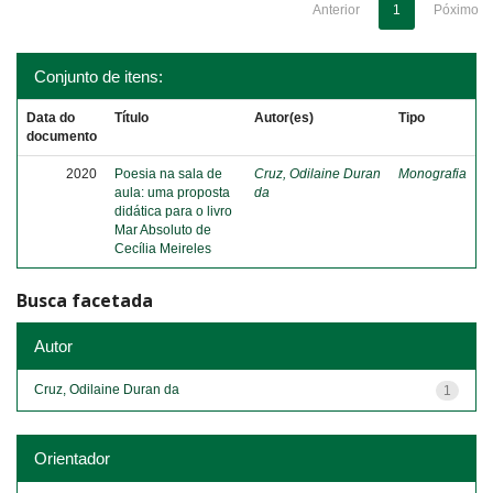
Anterior
1
Póximo
Conjunto de itens:
Data do
Título
Autor(es)
Tipo
documento
2020
Poesia na sala de
Cruz, Odilaine Duran
Monografia
aula: uma proposta
da
didática para o livro
Mar Absoluto de
Cecília Meireles
Busca facetada
Autor
Cruz, Odilaine Duran da
1
Orientador