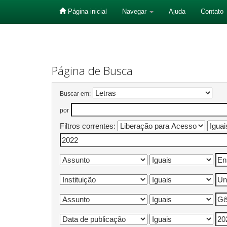
Página inicial
Navegar
Ajuda
Contato
Skip
navigation
Página de Busca
Buscar em:
por
Filtros correntes: