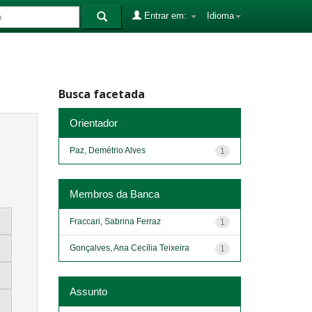
Entrar em:
Idioma
Busca facetada
Orientador
Paz, Demétrio Alves
1
Membros da Banca
Fraccari, Sabrina Ferraz
1
Gonçalves, Ana Cecília Teixeira
1
Assunto