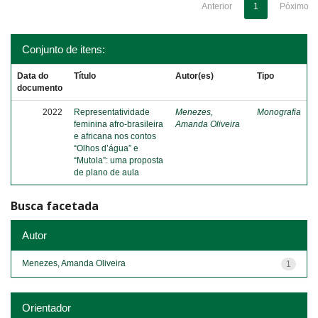
Anterior
1
Póximo
Conjunto de itens:
Data do
Título
Autor(es)
Tipo
documento
2022
Representatividade
Menezes,
Monografia
feminina afro-brasileira
Amanda Oliveira
e africana nos contos
“Olhos d’água” e
“Mutola”: uma proposta
de plano de aula
Busca facetada
Autor
Menezes, Amanda Oliveira
1
Orientador