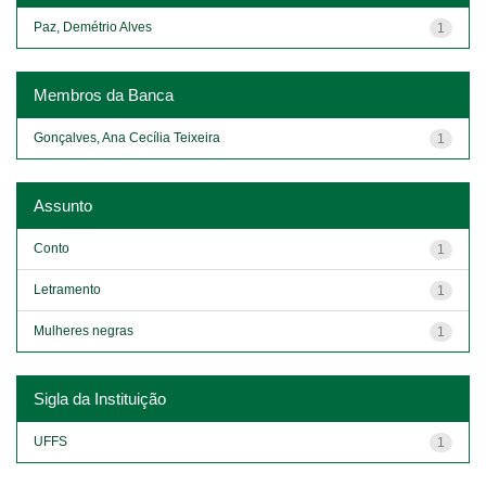
Paz, Demétrio Alves
1
Membros da Banca
Gonçalves, Ana Cecília Teixeira
1
Assunto
Conto
1
Letramento
1
Mulheres negras
1
Sigla da Instituição
UFFS
1