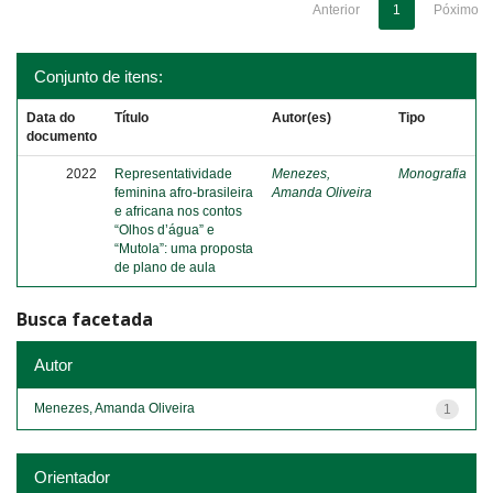
Anterior
1
Póximo
Conjunto de itens:
Data do
Título
Autor(es)
Tipo
documento
2022
Representatividade
Menezes,
Monografia
feminina afro-brasileira
Amanda Oliveira
e africana nos contos
“Olhos d’água” e
“Mutola”: uma proposta
de plano de aula
Busca facetada
Autor
Menezes, Amanda Oliveira
1
Orientador