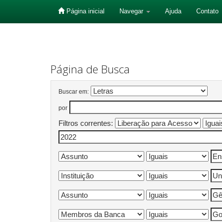
Página inicial
Navegar
Ajuda
Contato
Skip
navigation
Página de Busca
Buscar em:
por
Filtros correntes: