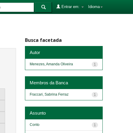
Entrar em:
Idioma
Busca facetada
Autor
Menezes, Amanda Oliveira
1
Membros da Banca
Fraccari, Sabrina Ferraz
1
Assunto
Conto
1