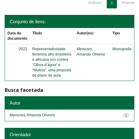
Anterior
1
Póximo
Conjunto de itens:
Data do
Título
Autor(es)
Tipo
documento
2022
Representatividade
Menezes,
Monografia
feminina afro-brasileira
Amanda Oliveira
e africana nos contos
“Olhos d’água” e
“Mutola”: uma proposta
de plano de aula
Busca facetada
Autor
Menezes, Amanda Oliveira
1
Orientador