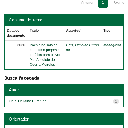
Anterior
1
Póximo
Conjunto de itens:
Data do
Título
Autor(es)
Tipo
documento
2020
Poesia na sala de
Cruz, Odilaine Duran
Monografia
aula: uma proposta
da
didática para o livro
Mar Absoluto de
Cecília Meireles
Busca facetada
Autor
Cruz, Odilaine Duran da
1
Orientador