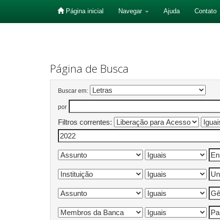
Página inicial
Navegar
Ajuda
Contato
Skip
navigation
Página de Busca
Buscar em:
por
Filtros correntes: