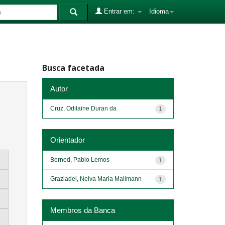
Entrar em:
Idioma
Busca facetada
Autor
Cruz, Odilaine Duran da
1
Orientador
Berned, Pablo Lemos
1
Graziadei, Neiva Maria Mallmann
1
Membros da Banca