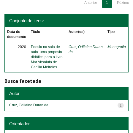
Anterior
1
Póximo
Conjunto de itens:
Data do
Título
Autor(es)
Tipo
documento
2020
Poesia na sala de
Cruz, Odilaine Duran
Monografia
aula: uma proposta
da
didática para o livro
Mar Absoluto de
Cecília Meireles
Busca facetada
Autor
Cruz, Odilaine Duran da
1
Orientador