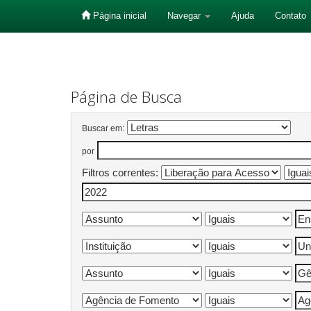
Página inicial
Navegar
Ajuda
Contato
Skip
navigation
Página de Busca
Buscar em:
por
Filtros correntes: