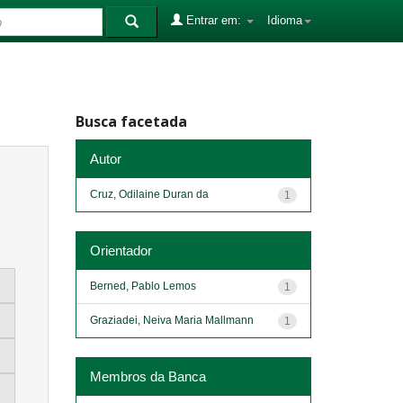
Entrar em:
Idioma
Busca facetada
Autor
Cruz, Odilaine Duran da
1
Orientador
Berned, Pablo Lemos
1
Graziadei, Neiva Maria Mallmann
1
Membros da Banca