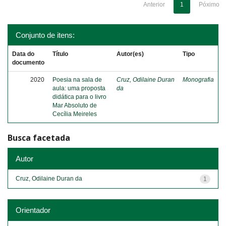
Anterior
1
Póximo
Conjunto de itens:
Data do
Título
Autor(es)
Tipo
documento
2020
Poesia na sala de
Cruz, Odilaine Duran
Monografia
aula: uma proposta
da
didática para o livro
Mar Absoluto de
Cecília Meireles
Busca facetada
Autor
Cruz, Odilaine Duran da
1
Orientador