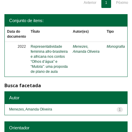
Anterior
1
Póximo
Conjunto de itens:
Data do
Título
Autor(es)
Tipo
documento
2022
Representatividade
Menezes,
Monografia
feminina afro-brasileira
Amanda Oliveira
e africana nos contos
“Olhos d’água” e
“Mutola”: uma proposta
de plano de aula
Busca facetada
Autor
Menezes, Amanda Oliveira
1
Orientador