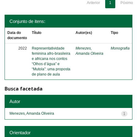
Anterior
1
Póximo
Conjunto de itens:
Data do
Título
Autor(es)
Tipo
documento
2022
Representatividade
Menezes,
Monografia
feminina afro-brasileira
Amanda Oliveira
e africana nos contos
“Olhos d’água” e
“Mutola”: uma proposta
de plano de aula
Busca facetada
Autor
Menezes, Amanda Oliveira
1
Orientador