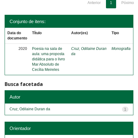
Anterior
1
Póximo
Conjunto de itens:
Data do
Título
Autor(es)
Tipo
documento
2020
Poesia na sala de
Cruz, Odilaine Duran
Monografia
aula: uma proposta
da
didática para o livro
Mar Absoluto de
Cecília Meireles
Busca facetada
Autor
Cruz, Odilaine Duran da
1
Orientador