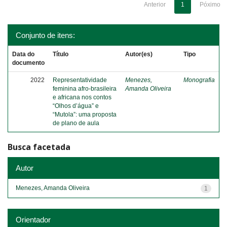
Anterior
1
Póximo
Conjunto de itens:
Data do
Título
Autor(es)
Tipo
documento
2022
Representatividade
Menezes,
Monografia
feminina afro-brasileira
Amanda Oliveira
e africana nos contos
“Olhos d’água” e
“Mutola”: uma proposta
de plano de aula
Busca facetada
Autor
Menezes, Amanda Oliveira
1
Orientador