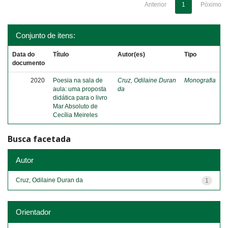
Anterior
1
Póximo
Conjunto de itens:
Data do
Título
Autor(es)
Tipo
documento
2020
Poesia na sala de
Cruz, Odilaine Duran
Monografia
aula: uma proposta
da
didática para o livro
Mar Absoluto de
Cecília Meireles
Busca facetada
Autor
Cruz, Odilaine Duran da
1
Orientador