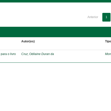
Anterior
1
Autor(es)
Tip
para o livro
Cruz, Odilaine Duran da
Mon