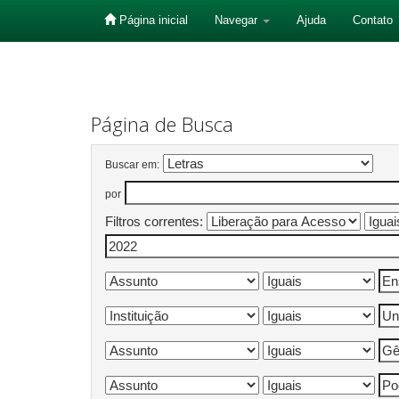
Página inicial
Navegar
Ajuda
Contato
Skip
navigation
Página de Busca
Buscar em:
por
Filtros correntes: