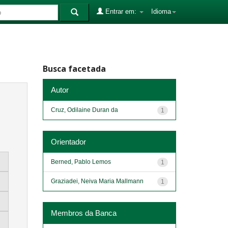
Entrar em:
Idioma
Busca facetada
Autor
Cruz, Odilaine Duran da
1
Orientador
Berned, Pablo Lemos
1
Graziadei, Neiva Maria Mallmann
1
Membros da Banca