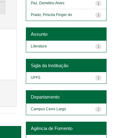
Paz, Demétrio Alves
1
Prado, Priscila Finger do
1
Assunto
Literatura
1
Sigla da Instituição
UFFS
1
Departamento
Campus Cerro Largo
1
Agência de Fomento