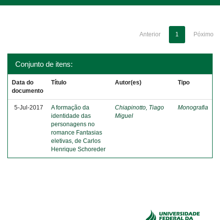
Anterior
1
Póximo
Conjunto de itens:
Data do
Título
Autor(es)
Tipo
documento
5-Jul-2017
A formação da
Chiapinotto, Tiago
Monografia
identidade das
Miguel
personagens no
romance Fantasias
eletivas, de Carlos
Henrique Schoreder