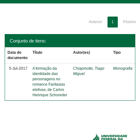
Anterior
1
Póximo
Conjunto de itens:
Data do
Título
Autor(es)
Tipo
documento
5-Jul-2017
A formação da
Chiapinotto, Tiago
Monografia
identidade das
Miguel
personagens no
romance Fantasias
eletivas, de Carlos
Henrique Schoreder