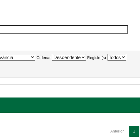
Ordenar
Registro(s)
Anterior
1