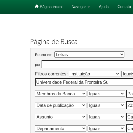
Página inicial
Navegar
Ajuda
Contato
Skip
navigation
Página de Busca
Buscar em:
por
Filtros correntes: