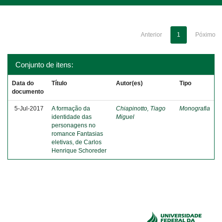
Anterior
1
Póximo
Conjunto de itens:
Data do
Título
Autor(es)
Tipo
documento
5-Jul-2017
A formação da
Chiapinotto, Tiago
Monografia
identidade das
Miguel
personagens no
romance Fantasias
eletivas, de Carlos
Henrique Schoreder