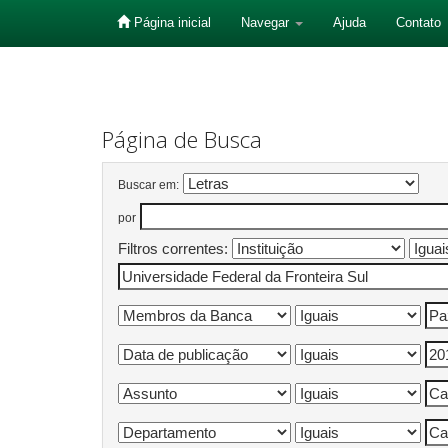
Página inicial
Navegar
Ajuda
Contato
Skip
navigation
Página de Busca
Buscar em:
por
Filtros correntes: