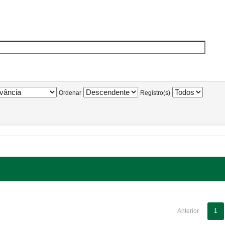
Ordenar
Registro(s)
Anterior
1