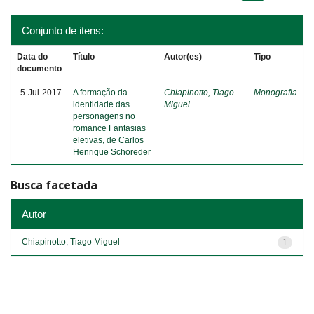
Conjunto de itens:
Data do
Título
Autor(es)
Tipo
documento
5-Jul-2017
A formação da
Chiapinotto, Tiago
Monografia
identidade das
Miguel
personagens no
romance Fantasias
eletivas, de Carlos
Henrique Schoreder
Busca facetada
Autor
Chiapinotto, Tiago Miguel
1