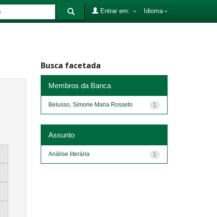
Entrar em:
Idioma
Busca facetada
Membros da Banca
Belusso, Simone Maria Rosseto
1
Assunto
Análise literária
1