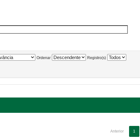
Ordenar
Registro(s)
Anterior
1