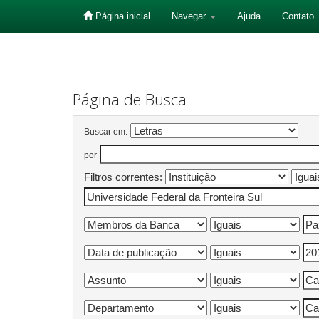
Página inicial
Navegar
Ajuda
Contato
Skip
navigation
Página de Busca
Buscar em:
por
Filtros correntes: