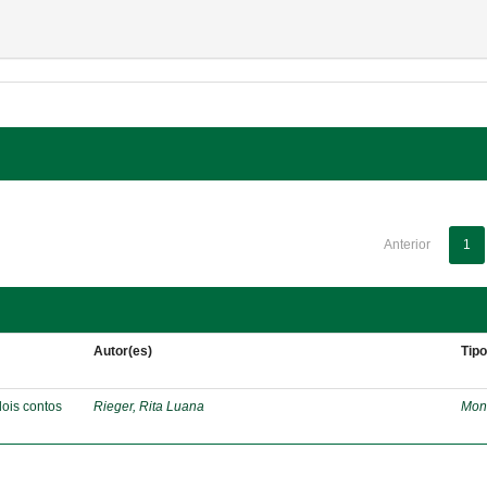
Anterior
1
Autor(es)
Tip
dois contos
Rieger, Rita Luana
Mon