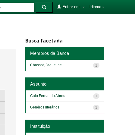
Entrar em:
Idioma
Busca facetada
Membros da Banca
Chassot, Jaqueline
1
Assunto
Caio Fernando Abreu
1
Genêros literários
1
Instituição