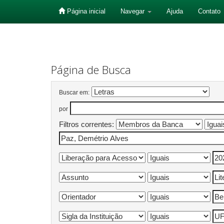
Página inicial
Navegar
Ajuda
Contato
Skip
navigation
Página de Busca
Buscar em:
por
Filtros correntes: