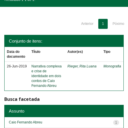
Anterior
1
Póximo
Conjunto de itens:
Data do
Título
Autor(es)
Tipo
documento
26-Jun-2019
Narrativa complexa
Rieger, Rita Luana
Monografia
e crise de
identidade em dois
contos de Caio
Fernando Abreu
Busca facetada
Assunto
Caio Fernando Abreu
1