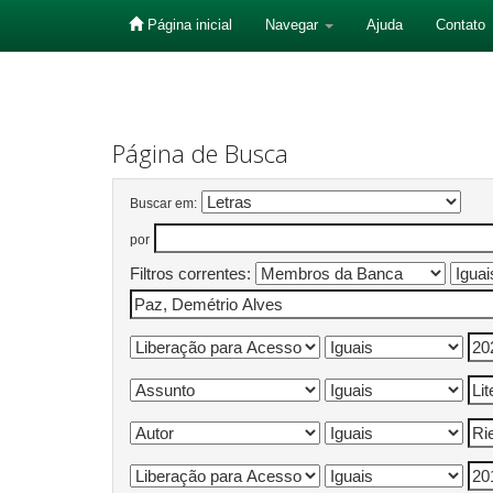
Página inicial
Navegar
Ajuda
Contato
Skip
navigation
Página de Busca
Buscar em:
por
Filtros correntes: