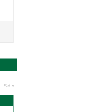
Póximo
o