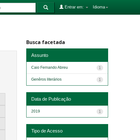
Entrar em:
Idioma
Busca facetada
Assunto
Caio Fernando Abreu
1
Genêros literários
1
Data de Publicação
2019
1
Tipo de Acesso