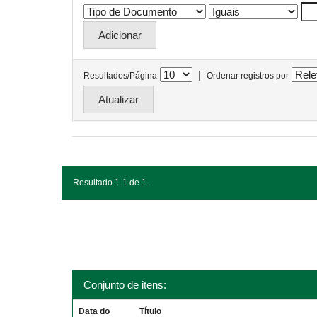
|
Resultados/Página
Ordenar registros por
Resultado 1-1 de 1.
Conjunto de itens:
Data do
Título