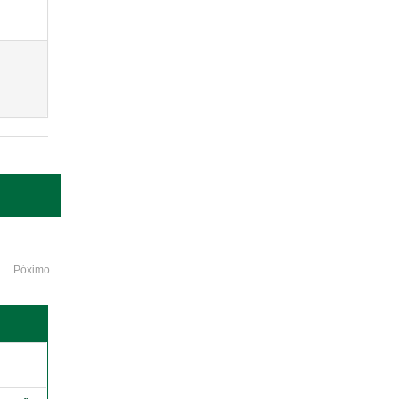
Póximo
o