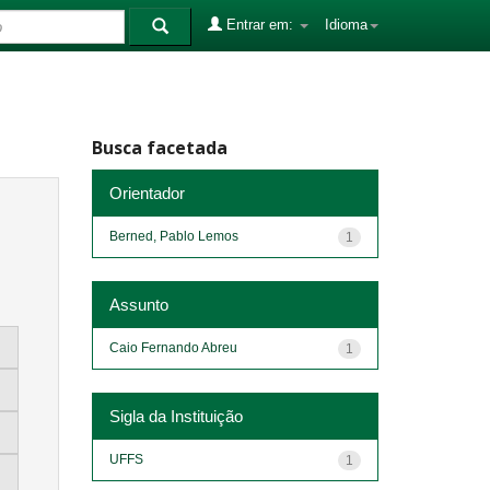
Entrar em:
Idioma
Busca facetada
Orientador
Berned, Pablo Lemos
1
Assunto
Caio Fernando Abreu
1
Sigla da Instituição
UFFS
1