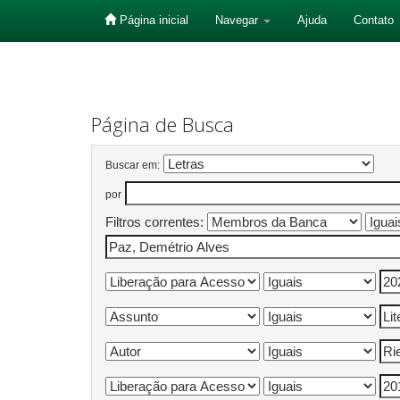
Página inicial
Navegar
Ajuda
Contato
Skip
navigation
Página de Busca
Buscar em:
por
Filtros correntes: