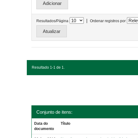
|
Resultados/Página
Ordenar registros por
Resultado 1-1 de 1.
Conjunto de itens:
Data do
Título
documento