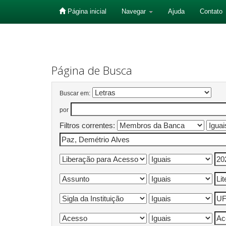
Página inicial
Navegar
Ajuda
Contato
Skip
navigation
Página de Busca
Buscar em:
por
Filtros correntes: