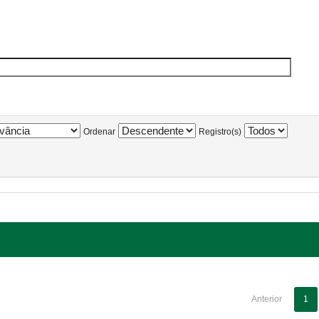
Ordenar
Registro(s)
Anterior
1