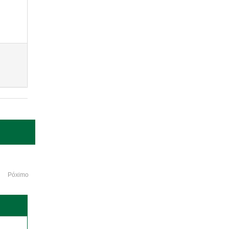
Póximo
o