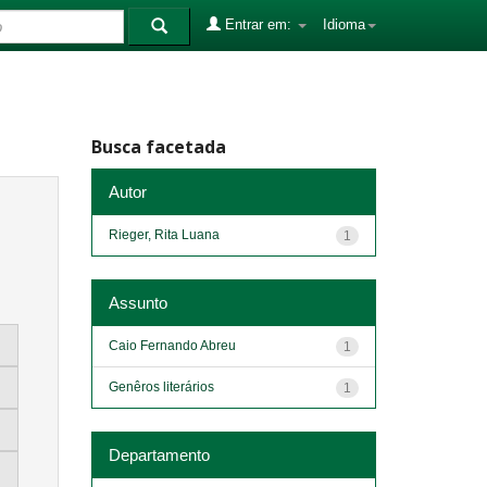
Entrar em:
Idioma
Busca facetada
Autor
Rieger, Rita Luana
1
Assunto
Caio Fernando Abreu
1
Genêros literários
1
Departamento