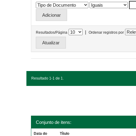
|
Resultados/Página
Ordenar registros por
Resultado 1-1 de 1.
Conjunto de itens:
Data do
Título