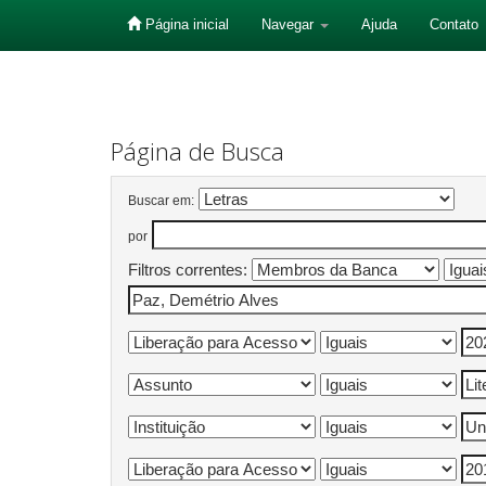
Página inicial
Navegar
Ajuda
Contato
Skip
navigation
Página de Busca
Buscar em:
por
Filtros correntes: