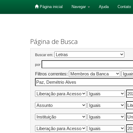
Página inicial
Navegar
Ajuda
Contato
Skip
navigation
Página de Busca
Buscar em:
por
Filtros correntes: