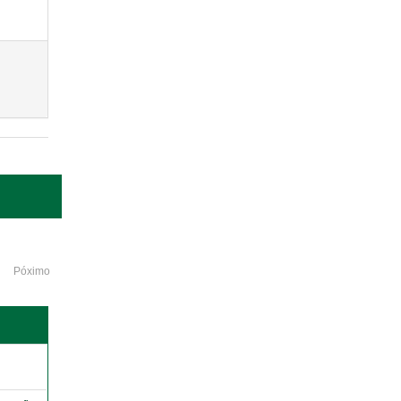
Póximo
o