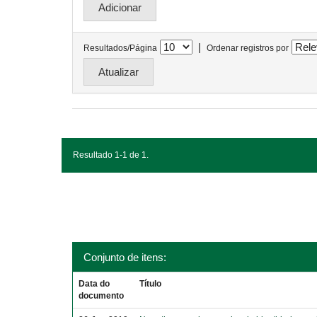
|
Resultados/Página
Ordenar registros por
Resultado 1-1 de 1.
Conjunto de itens:
Data do
Título
documento