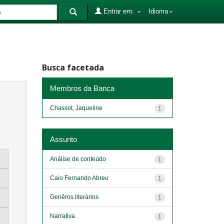
Entrar em:
Idioma
Busca facetada
Membros da Banca
Chassot, Jaqueline
1
Assunto
Análise de conteúdo
1
Caio Fernando Abreu
1
Genêros literários
1
Narrativa
1