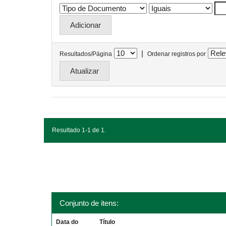
|
Resultados/Página
Ordenar registros por
Resultado 1-1 de 1.
Conjunto de itens:
Data do
Título