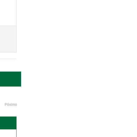
Póximo
o