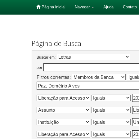
Página inicial
Navegar
Ajuda
Contato
Skip
navigation
Página de Busca
Buscar em:
por
Filtros correntes: