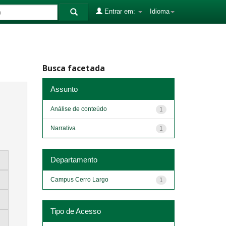
Entrar em:
Idioma
Busca facetada
Assunto
Análise de conteúdo
1
Narrativa
1
Departamento
Campus Cerro Largo
1
Tipo de Acesso