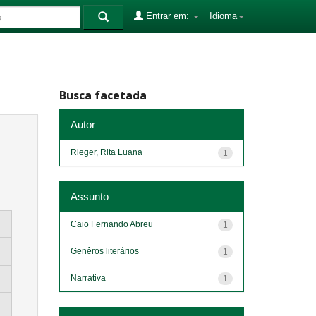
Entrar em:
Idioma
Busca facetada
Autor
Rieger, Rita Luana
1
Assunto
Caio Fernando Abreu
1
Genêros literários
1
Narrativa
1