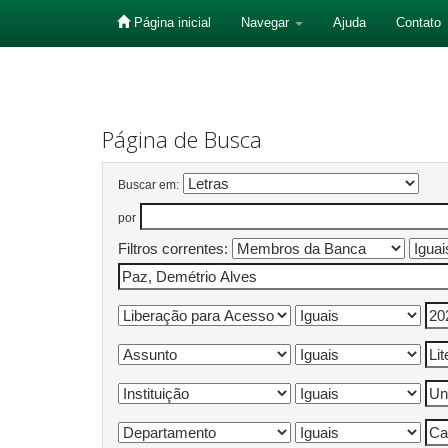
Página inicial
Navegar
Ajuda
Contato
Skip
navigation
Página de Busca
Buscar em:
por
Filtros correntes: