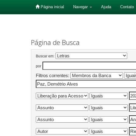
Página inicial
Navegar
Ajuda
Contato
Skip
navigation
Página de Busca
Buscar em:
por
Filtros correntes: