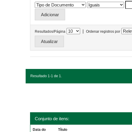
|
Resultados/Página
Ordenar registros por
Resultado 1-1 de 1.
Conjunto de itens:
Data do
Título