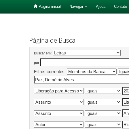
Página inicial
Navegar
Ajuda
Contato
Skip
navigation
Página de Busca
Buscar em:
por
Filtros correntes: