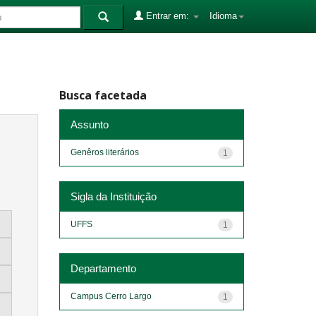
Entrar em:
Idioma
Busca facetada
Assunto
Genêros literários
1
Sigla da Instituição
UFFS
1
Departamento
Campus Cerro Largo
1