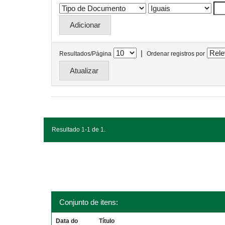
|
Resultados/Página
Ordenar registros por
Resultado 1-1 de 1.
Conjunto de itens:
Data do
Título