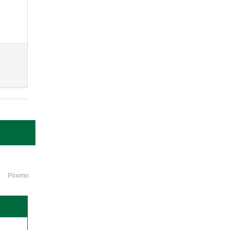
Póximo
o