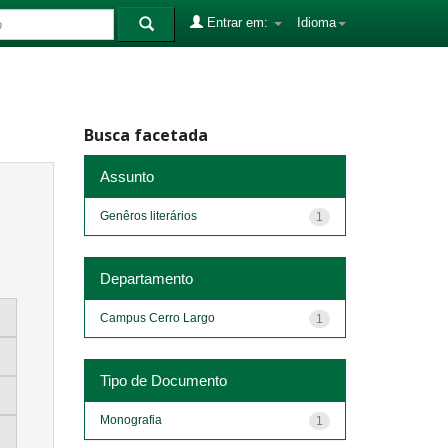
Entrar em:
Idioma
Busca facetada
Assunto
Genêros literários
1
Departamento
Campus Cerro Largo
1
Tipo de Documento
Monografia
1