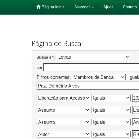
Página inicial
Navegar
Ajuda
Contato
Skip
navigation
Página de Busca
Buscar em:
por
Filtros correntes: