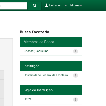
Entrar em:
Idioma
Busca facetada
Membros da Banca
Chassot, Jaqueline
1
Instituição
Universidade Federal da Fronteira...
1
Sigla da Instituição
UFFS
1