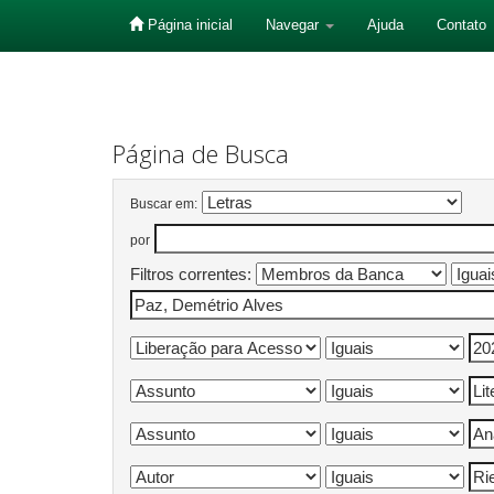
Página inicial
Navegar
Ajuda
Contato
Skip
navigation
Página de Busca
Buscar em:
por
Filtros correntes: