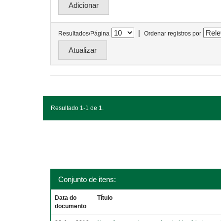
|
Resultados/Página
Ordenar registros por
Resultado 1-1 de 1.
Conjunto de itens:
Data do
Título
documento