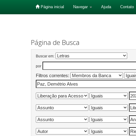
Página inicial
Navegar
Ajuda
Contato
Skip
navigation
Página de Busca
Buscar em:
por
Filtros correntes: