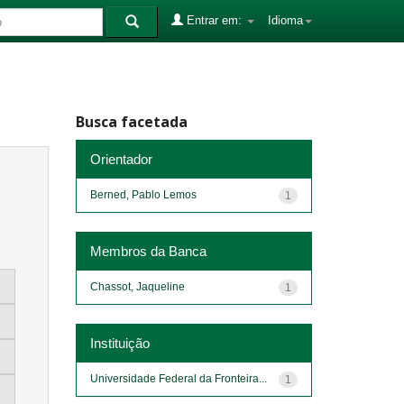
Entrar em:
Idioma
Busca facetada
Orientador
Berned, Pablo Lemos
1
Membros da Banca
Chassot, Jaqueline
1
Instituição
Universidade Federal da Fronteira...
1