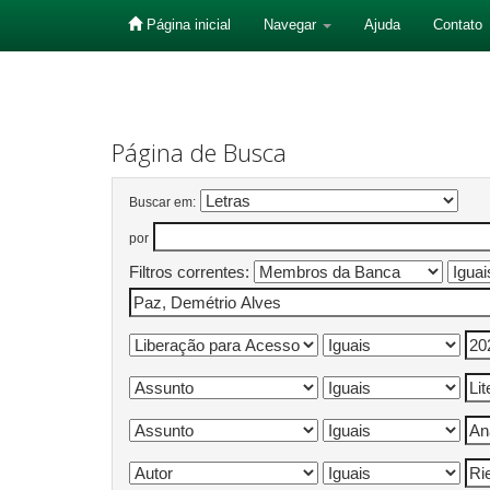
Página inicial
Navegar
Ajuda
Contato
Skip
navigation
Página de Busca
Buscar em:
por
Filtros correntes: