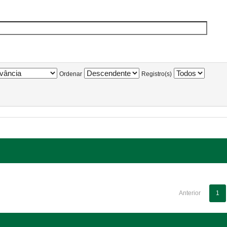
Ordenar
Registro(s)
Anterior
1