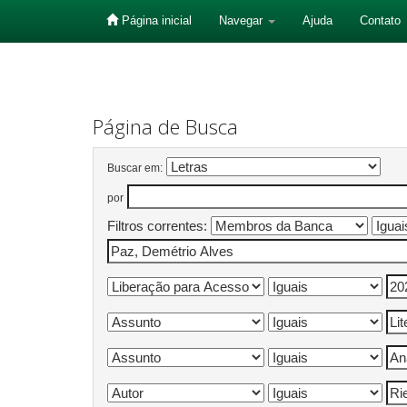
Página inicial
Navegar
Ajuda
Contato
Skip
navigation
Página de Busca
Buscar em:
por
Filtros correntes: