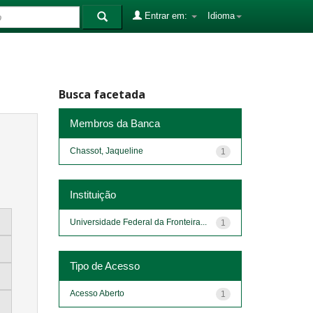
Entrar em:
Idioma
Busca facetada
Membros da Banca
Chassot, Jaqueline
1
Instituição
Universidade Federal da Fronteira...
1
Tipo de Acesso
Acesso Aberto
1