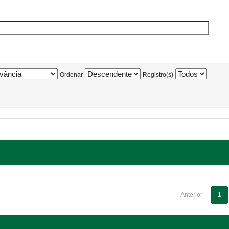
Ordenar
Registro(s)
Anterior
1