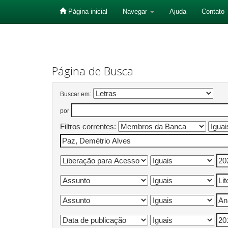
Página inicial
Navegar
Ajuda
Contato
Skip
navigation
Página de Busca
Buscar em:
por
Filtros correntes: