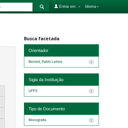
Entrar em:
Idioma
Busca facetada
Orientador
Berned, Pablo Lemos
1
Sigla da Instituição
UFFS
1
Tipo de Documento
Monografia
1