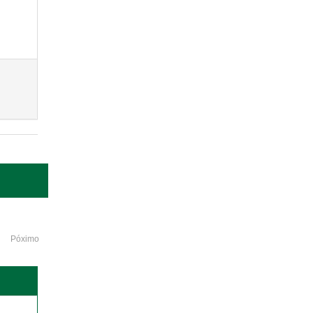
Póximo
o