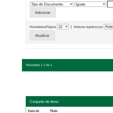
|
Resultados/Página
Ordenar registros por
Resultado 1-1 de 1.
Conjunto de itens:
Data do
Título