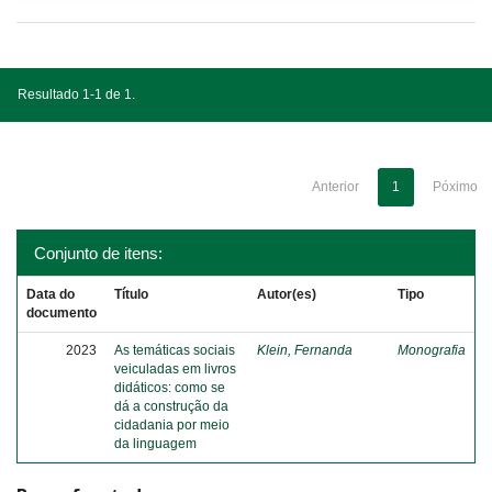
Resultado 1-1 de 1.
Anterior
1
Póximo
Conjunto de itens:
Data do
Título
Autor(es)
Tipo
documento
2023
As temáticas sociais
Klein, Fernanda
Monografia
veiculadas em livros
didáticos: como se
dá a construção da
cidadania por meio
da linguagem