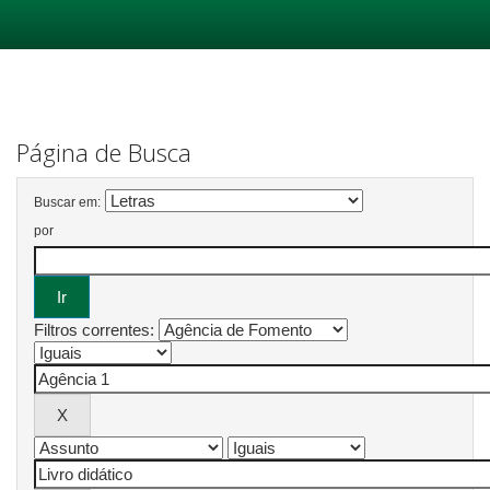
Skip
navigation
Página de Busca
Buscar em:
por
Filtros correntes: